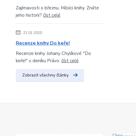
Zajímavosti o březnu, Měsíci knihy. Znáte
jeho historii?
číst celé
21.01.2020
Recenze knihy Do keře!
Recenze knihy Johany Chylíkové "Do
keře!" v deníku Právo.
číst celé
Zobrazit všechny články