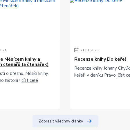
2024
21
.
01
.
2020
je Měsícem knihy a
Recenze knihy Do keře!
 čtenářů (a čtenářek)
Recenze knihy Johany Chylí
ti o březnu, Měsíci knihy.
keře!" v deníku Právo.
číst c
o historii?
číst celé
Zobrazit všechny články