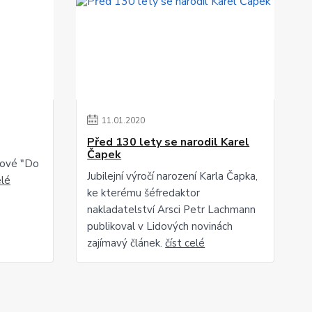
11
.
01
.
2020
Před 130 lety se narodil Karel
Čapek
kové "Do
Jubilejní výročí narození Karla Čapka,
elé
ke kterému šéfredaktor
nakladatelství Arsci Petr Lachmann
publikoval v Lidových novinách
zajímavý článek.
číst celé