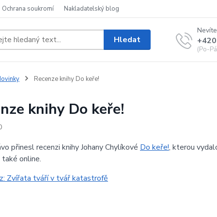
Ochrana soukromí
Nakladatelský blog
Nevíte
Hledat
+420
(Po-Pá
ovinky
Recenze knihy Do keře!
nze knihy Do keře!
0
vo přinesl recenzi knihy Johany Chylíkové
Do keře!
, kterou vydal
 také online.
z: Zvířata tváří v tvář katastrofě