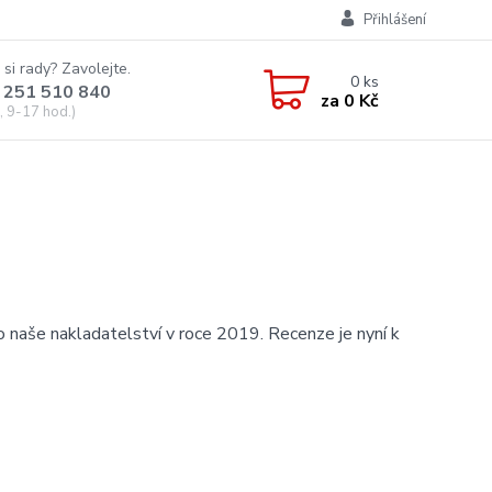
Přihlášení
 si rady? Zavolejte.
0
ks
 251 510 840
za
0 Kč
, 9-17 hod.)
o naše nakladatelství v roce 2019. Recenze je nyní k