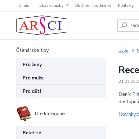
O nás
Tiskové služby
Obchodní podmínky
Kontakty
Čtenářské tipy
Úvod
N
Pro ženy
Rece
Pro muže
21.01.202
Pro děti
Deník Prá
dostupná
Dle kategorie
Novinky.c
Beletrie