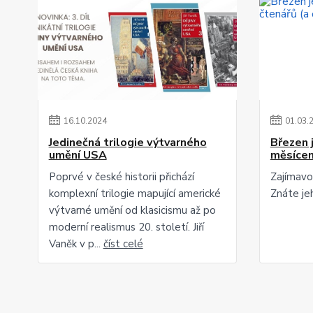
16
.
10
.
2024
01
.
03
.
Jedinečná trilogie výtvarného
Březen 
umění USA
měsícem
Poprvé v české historii přichází
Zajímavos
komplexní trilogie mapující americké
Znáte jeh
výtvarné umění od klasicismu až po
moderní realismus 20. století. Jiří
Vaněk v p...
číst celé