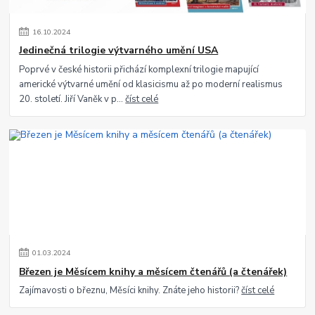
16
.
10
.
2024
Jedinečná trilogie výtvarného umění USA
Poprvé v české historii přichází komplexní trilogie mapující
americké výtvarné umění od klasicismu až po moderní realismus
20. století. Jiří Vaněk v p...
číst celé
01
.
03
.
2024
Březen je Měsícem knihy a měsícem čtenářů (a čtenářek)
Zajímavosti o březnu, Měsíci knihy. Znáte jeho historii?
číst celé