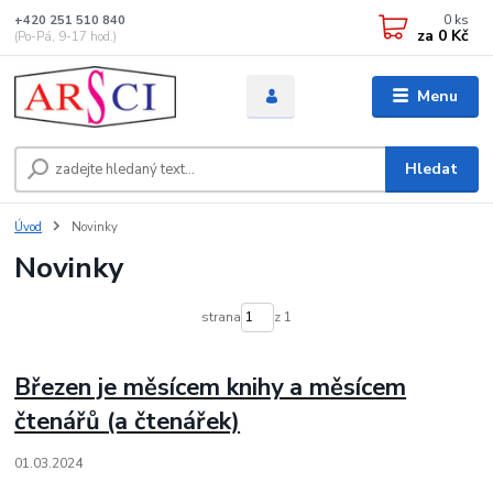
0
ks
+420 251 510 840
za
0 Kč
(Po-Pá, 9-17 hod.)
Menu
Hledat
Úvod
Novinky
Novinky
strana
z 1
Březen je měsícem knihy a měsícem
čtenářů (a čtenářek)
01.03.2024