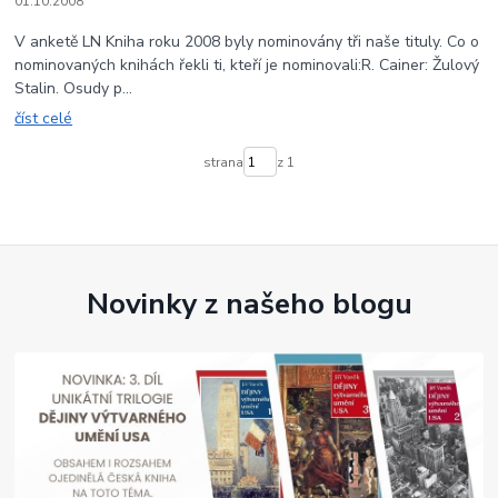
01.10.2008
V anketě LN Kniha roku 2008 byly nominovány tři naše tituly. Co o
nominovaných knihách řekli ti, kteří je nominovali:R. Cainer: Žulový
Stalin. Osudy p...
číst celé
strana
z 1
Novinky z našeho blogu