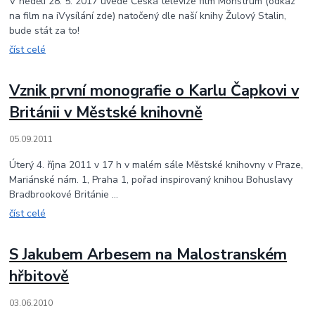
V neděli 28. 5. 2017 uvede Česká televize film Monstrum (odkaz
na film na iVysílání zde) natočený dle naší knihy Žulový Stalin,
bude stát za to!
číst celé
Vznik první monografie o Karlu Čapkovi v
Británii v Městské knihovně
05.09.2011
Úterý 4. října 2011 v 17 h v malém sále Městské knihovny v Praze,
Mariánské nám. 1, Praha 1, pořad inspirovaný knihou Bohuslavy
Bradbrookové Británie ...
číst celé
S Jakubem Arbesem na Malostranském
hřbitově
03.06.2010