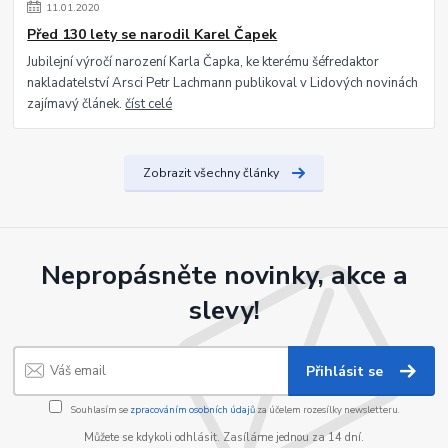
11
.
01
.
2020
Před 130 lety se narodil Karel Čapek
Jubilejní výročí narození Karla Čapka, ke kterému šéfredaktor
nakladatelství Arsci Petr Lachmann publikoval v Lidových novinách
zajímavý článek.
číst celé
Zobrazit všechny články
Nepropásněte novinky, akce a
slevy!
Přihlásit se
Souhlasím se
zpracováním osobních údajů
za účelem rozesílky newsletteru.
Můžete se kdykoli odhlásit. Zasíláme jednou za 14 dní.