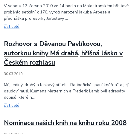
V sobotu 12. června 2010 ve 14 hodin na Malostranském hřbitově
proběhlo setkání k 170. výročí narození Jakuba Arbese a
přednáška profesorky Jaroslavy ...
číst celé
Rozhovor s Děvanou Pavlíkovou,
autorkou knihy Má drahá, hříšná lásko v
Českém rozhlasu
30.03.2010
Můj jediný, drahý a laskavý příteli... Ratibořická "paní kněžna" a její
osudoví muži. Klemens Metternich a Frederik Lamb byli adresáty
dopisů, které n...
číst celé
Nominace našich knih na knihu roku 2008