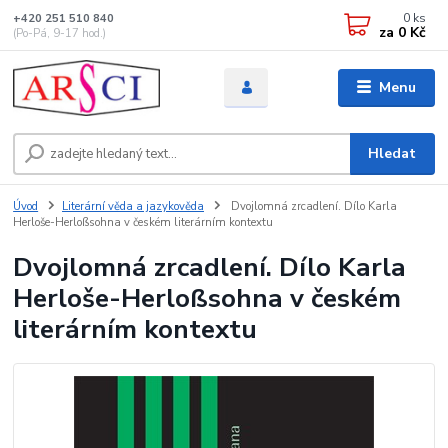
0
ks
+420 251 510 840
za
0 Kč
(Po-Pá, 9-17 hod.)
Menu
Hledat
Úvod
Literární věda a jazykověda
Dvojlomná zrcadlení. Dílo Karla
Herloše-Herloßsohna v českém literárním kontextu
Dvojlomná zrcadlení. Dílo Karla
Herloše-Herloßsohna v českém
literárním kontextu