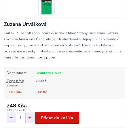
Zuzana Urválková
Karl G. R. Herloßsohn, pražský rodák z Malé Strany, sice strávil většinu
života za hranicemi Čech, ale jejich středověké dějiny ho inspirovaly k
sepsání řady „romanticko-historických obrazů“, které našly takovou
odezvu mezi českými vlastenci, že si spisovatelovo jméno počeštili na
Karel Herloš. Souč...
celý popis
Dostupnost
Skladem > 5 ks
Cena před
298 Kč
slevou
Ušetříte
50 Kč
248 Kč
/
ks
248 Kč
bez DPH
Přidat do košíku