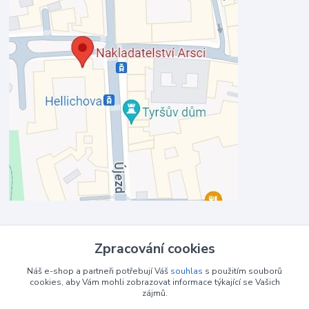
Kontakty
Zpracování cookies
Zákaznická podpora Arsci.cz
Náš e-shop a partneři potřebují Váš
souhlas
s použitím souborů
+420 251 510 840
cookies, aby Vám mohli zobrazovat informace týkající se Vašich
zájmů.
(Po-Pá, 9-17 hod.)