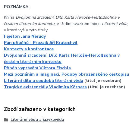
POZNÁMKA:
Kniha
Dvojlomná zrcadlení. Dílo Karla Herloše-Herloßsohna v
českém literárním kontextu
je třetím svazkem edice
Literární věda
,
v které vyšly tyto tituly:
Fejeton Jana Nerudy
Pán příběhů - Prozaik Jiří Kratochvil
Kontexty a konfrontace
Dvojlomná zrcadlení. Dílo Karla Herloše-Herloßsohna v
českém literárním kontextu
Příběh vyprávění Viktora Fischla
Mezi poznáním a imaginací. Podoby obrozenského cestopisu
Literární dílo a soudobá literární věda
(titul je rozebrán)
Tragické existenciály Vladimíra Körnera
(titul je rozebrán)
Zboží zařazeno v kategoriích
Literární věda a jazykověda