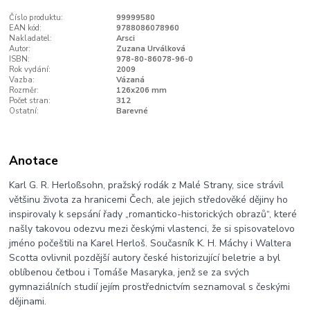
Číslo produktu:
99999580
EAN kód:
9788086078960
Nakladatel:
Arsci
Autor:
Zuzana Urválková
ISBN:
978-80-86078-96-0
Rok vydání:
2009
Vazba:
Vázaná
Rozměr:
126x206 mm
Počet stran:
312
Ostatní:
Barevné
Anotace
Karl G. R. Herloßsohn, pražský rodák z Malé Strany, sice strávil
většinu života za hranicemi Čech, ale jejich středověké dějiny ho
inspirovaly k sepsání řady „romanticko-historických obrazů“, které
našly takovou odezvu mezi českými vlastenci, že si spisovatelovo
jméno počeštili na Karel Herloš. Současník K. H. Máchy i Waltera
Scotta ovlivnil pozdější autory české historizující beletrie a byl
oblíbenou četbou i Tomáše Masaryka, jenž se za svých
gymnaziálních studií jejím prostřednictvím seznamoval s českými
dějinami.