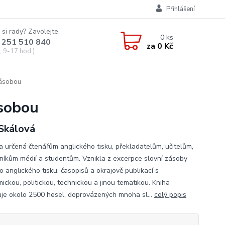
Přihlášení
 si rady? Zavolejte.
0
ks
 251 510 840
za
0 Kč
, 9-17 hod.)
 zásobou
ásobou
Skálová
ka určená čtenářům anglického tisku, překladatelům, učitelům,
níkům médií a studentům. Vznikla z excerpce slovní zásoby
o anglického tisku, časopisů a okrajově publikací s
ickou, politickou, technickou a jinou tematikou. Kniha
je okolo 2500 hesel, doprovázených mnoha sl...
celý popis