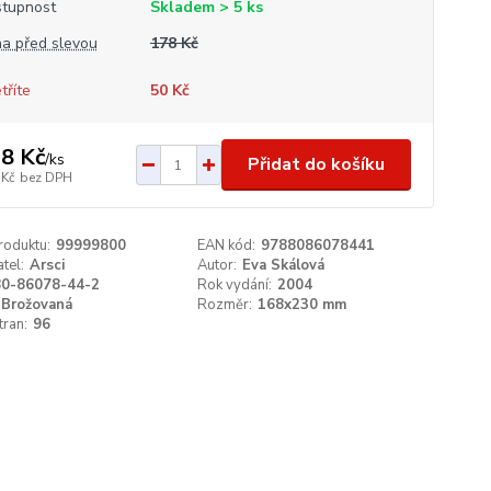
tupnost
Skladem > 5 ks
a před slevou
178 Kč
tříte
50 Kč
8 Kč
/
ks
Přidat do košíku
 Kč
bez DPH
roduktu:
99999800
EAN kód:
9788086078441
tel:
Arsci
Autor:
Eva Skálová
80-86078-44-2
Rok vydání:
2004
Brožovaná
Rozměr:
168x230 mm
tran:
96