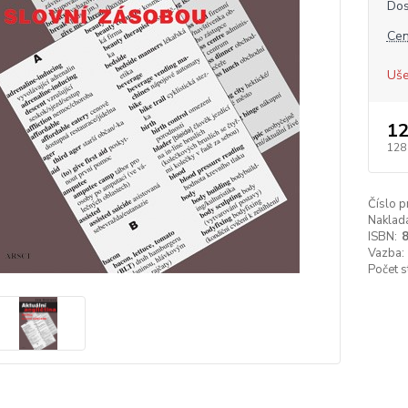
Dos
Cen
Uše
12
128
Číslo p
Naklada
ISBN:
Vazba:
Počet s