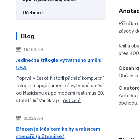
Anota
Učebnice
Příručka 
zásoby de
Blog
Kniha obs
16.10.2024
přes 400 
Jedinečná trilogie výtvarného umění
USA
Obsah kn
Občanské 
Poprvé v české historii přichází komplexní
trilogie mapující americké výtvarné umění
O autorc
od klasicismu až po moderní realismus 20.
Autorka j
století. Jiří Vaněk v p...
číst celé
obchodu. 
01.03.2024
Březen je Měsícem knihy a měsícem
čtenářů (a čtenářek)