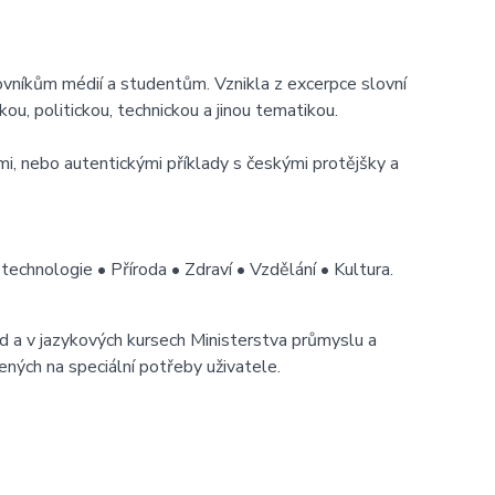
ovníkům médií a studentům. Vznikla z excerpce slovní
ou, politickou, technickou a jinou tematikou.
, nebo autentickými příklady s českými protějšky a
echnologie • Příroda • Zdraví • Vzdělání • Kultura.
d a v jazykových kursech Ministerstva průmyslu a
ných na speciální potřeby uživatele.