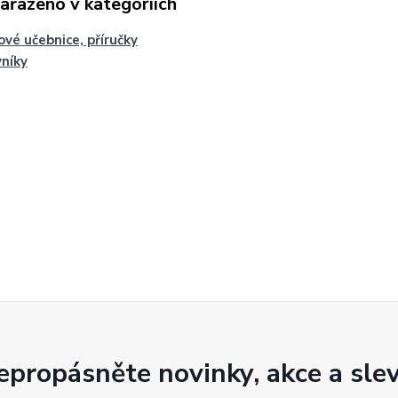
zařazeno v kategoriích
ové učebnice, příručky
vníky
epropásněte novinky, akce a slev