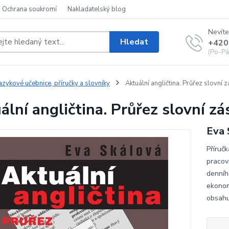
Ochrana soukromí
Nakladatelský blog
Nevíte
Hledat
+420
(Po-Pá
azykové učebnice, příručky a slovníky
Aktuální angličtina. Průřez slovní
ální angličtina. Průřez slovní z
Eva 
Příruč
pracov
denníh
ekonom
obsahu