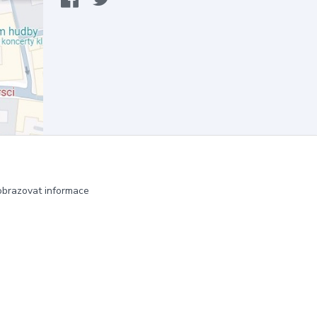
obrazovat informace
Vytvořeno na
Eshop-rychle.cz