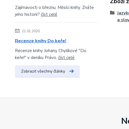
Zboží 
Zajímavosti o březnu, Měsíci knihy. Znáte
Jazyk
jeho historii?
číst celé
a slo
21.01.2020
Recenze knihy Do keře!
Recenze knihy Johany Chylíkové "Do
keře!" v deníku Právo.
číst celé
Zobrazit všechny články
N