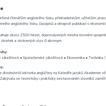
ce
určená čtenářům anglického tisku, překladatelům, učitelům, prac
nního anglického tisku, časopisů a okrajově publikací s ekonomick
ahuje okolo 2500 hesel, doprovázených mnoha slovními spojeními
zkratek a zkrácených slov či akronym.
ihy:
záležitosti • Společenské záležitosti • Ekonomika • Technika / t
e:
e dlouholetá lektorka angličtiny na Katedře jazyků Akademie vě
Zabývala se teoreticky i prakticky sestavováním slovníků zaměře